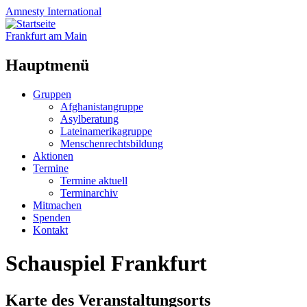
Amnesty
International
Frankfurt am Main
Hauptmenü
Zum
Gruppen
Inhalt
Afghanistangruppe
springen
Asylberatung
Lateinamerikagruppe
Menschenrechtsbildung
Aktionen
Termine
Termine aktuell
Terminarchiv
Mitmachen
Spenden
Kontakt
Schauspiel Frankfurt
Karte des Veranstaltungsorts