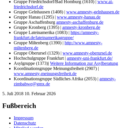
Gruppe Friedrichsdorf/Bad Homburg (1610) |
www.ai-
friedrichsdorf.de
Gruppe Gelnhausen (1408) |
www.amnesty-gelnhausen.de
Gruppe Hanau (1295) |
www.amnesty-hanau.de
Gruppe Aschaffenburg
amnesty-aschaffenburg.de
Gruppe Kronberg (1395) |
amnesty-kronberg.de
Gruppe Lateinamerika (1083) |
https://amnesty-
frankfurt.de/lateinamerikagruppe/
Gruppe Miltenberg (1390) |
http://www.amnesty-
miltenberg.de
Gruppe Oberursel (1329) |
www.amnesty-oberursel.de
Hochschulgruppe Frankfurt |
amnesty-uni-frankfurt.de/
Asylgruppe (1373)|
Weitere Information zur Asylberatung
Koordinationsgruppe Meinungsfreiheit (2907) |
www.amnesty-meinungsfreiheit.de
Koordinationsgruppe Südliches Afrika (2053) |
amnesty-
zimbabwe@gmx.de
5. Juli 2018
10. Februar 2026
Fußbereich
Impressum
Datenschutz