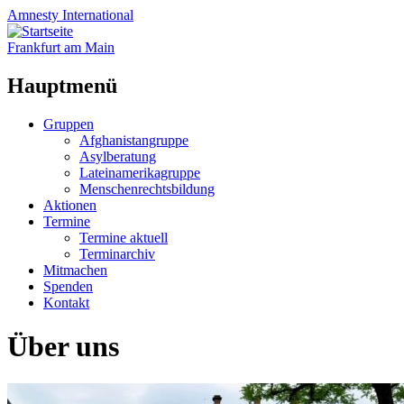
Amnesty
International
Frankfurt am Main
Hauptmenü
Zum
Gruppen
Inhalt
Afghanistangruppe
springen
Asylberatung
Lateinamerikagruppe
Menschenrechtsbildung
Aktionen
Termine
Termine aktuell
Terminarchiv
Mitmachen
Spenden
Kontakt
Über uns