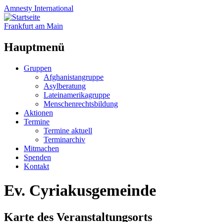
Amnesty
International
Frankfurt am Main
Hauptmenü
Zum
Gruppen
Inhalt
Afghanistangruppe
springen
Asylberatung
Lateinamerikagruppe
Menschenrechtsbildung
Aktionen
Termine
Termine aktuell
Terminarchiv
Mitmachen
Spenden
Kontakt
Ev. Cyriakusgemeinde
Karte des Veranstaltungsorts