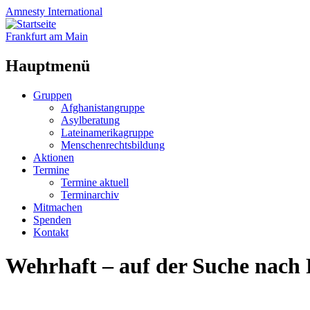
Amnesty
International
Frankfurt am Main
Hauptmenü
Zum
Gruppen
Inhalt
Afghanistangruppe
springen
Asylberatung
Lateinamerikagruppe
Menschenrechtsbildung
Aktionen
Termine
Termine aktuell
Terminarchiv
Mitmachen
Spenden
Kontakt
Wehrhaft – auf der Suche nach 