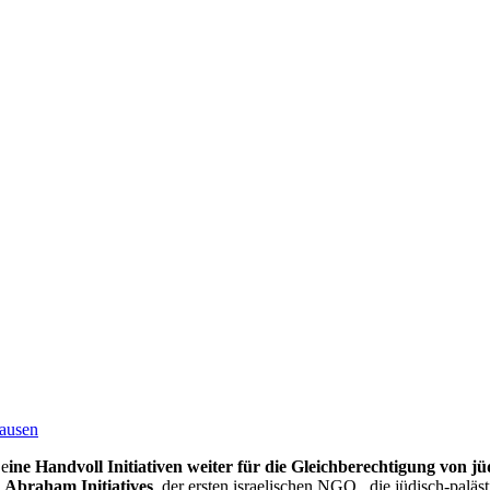
hausen
 e
ine Handvoll Initiativen weiter für die Gleichberechtigung von jü
e
Abraham Initiatives
, der ersten israelischen NGO , die jüdisch-pal