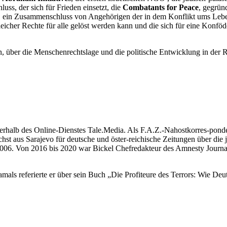
luss, der sich für Frieden einsetzt, die
Combatants for Peace
, gegrün
, ein Zusammenschluss von Angehörigen der in dem Konflikt ums Lebe
eicher Rechte für alle gelöst werden kann und die sich für eine Konfö
, über die Menschenrechtslage und die politische Entwicklung in der R
nerhalb des Online-Dienstes Tale.Media. Als F.A.Z.-Nahostkorres-ponden
hst aus Sarajevo für deutsche und öster-reichische Zeitungen über die
2006. Von 2016 bis 2020 war Bickel Chefredakteur des Amnesty Journa
mals referierte er über sein Buch „Die Profiteure des Terrors: Wie Deu