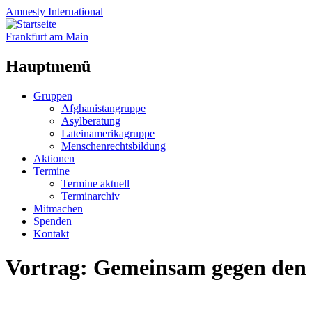
Amnesty
International
Frankfurt am Main
Hauptmenü
Zum
Gruppen
Inhalt
Afghanistangruppe
springen
Asylberatung
Lateinamerikagruppe
Menschenrechtsbildung
Aktionen
Termine
Termine aktuell
Terminarchiv
Mitmachen
Spenden
Kontakt
Vortrag: Gemeinsam gegen den