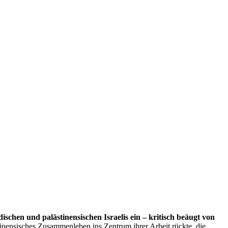
dischen und palästinensischen Israelis ein – kritisch beäugt von
ästinensisches Zusammenleben ins Zentrum ihrer Arbeit rückte, die …