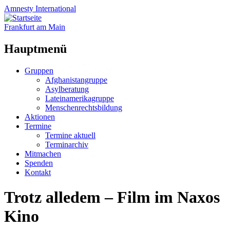
Amnesty
International
Frankfurt am Main
Hauptmenü
Zum
Gruppen
Inhalt
Afghanistangruppe
springen
Asylberatung
Lateinamerikagruppe
Menschenrechtsbildung
Aktionen
Termine
Termine aktuell
Terminarchiv
Mitmachen
Spenden
Kontakt
Trotz alledem – Film im Naxos
Kino