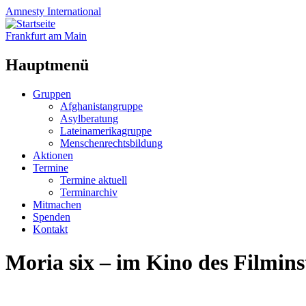
Amnesty
International
Frankfurt am Main
Hauptmenü
Zum
Gruppen
Inhalt
Afghanistangruppe
springen
Asylberatung
Lateinamerikagruppe
Menschenrechtsbildung
Aktionen
Termine
Termine aktuell
Terminarchiv
Mitmachen
Spenden
Kontakt
Moria six – im Kino des Filmins