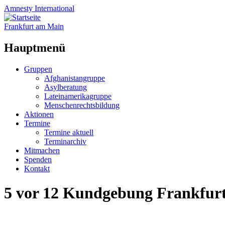
Amnesty
International
Frankfurt am Main
Hauptmenü
Zum
Gruppen
Inhalt
Afghanistangruppe
springen
Asylberatung
Lateinamerikagruppe
Menschenrechtsbildung
Aktionen
Termine
Termine aktuell
Terminarchiv
Mitmachen
Spenden
Kontakt
5 vor 12 Kundgebung Frankfur