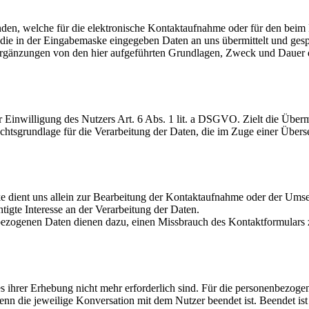
anden, welche für die elektronische Kontaktaufnahme oder für den b
die in der Eingabemaske eingegeben Daten an uns übermittelt und gesp
Ergänzungen von den hier aufgeführten Grundlagen, Zweck und Dauer d
r Einwilligung des Nutzers Art. 6 Abs. 1 lit. a DSGVO. Zielt die Übermi
tsgrundlage für die Verarbeitung der Daten, die im Zuge einer Übersend
 dient uns allein zur Bearbeitung der Kontaktaufnahme oder der Ums
tigte Interesse an der Verarbeitung der Daten.
zogenen Daten dienen dazu, einen Missbrauch des Kontaktformulars zu
es ihrer Erhebung nicht mehr erforderlich sind. Für die personenbezo
, wenn die jeweilige Konversation mit dem Nutzer beendet ist. Beendet