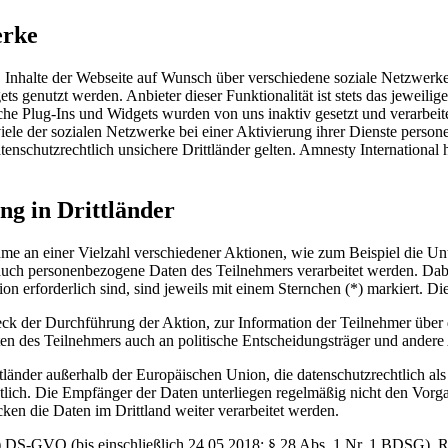
erke
t, Inhalte der Webseite auf Wunsch über verschiedene soziale Netzwer
ets genutzt werden. Anbieter dieser Funktionalität ist stets das jeweil
he Plug-Ins und Widgets wurden von uns inaktiv gesetzt und verarbeit
s viele der sozialen Netzwerke bei einer Aktivierung ihrer Dienste pers
schutzrechtlich unsichere Drittländer gelten. Amnesty International 
ng in Drittländer
hme an einer Vielzahl verschiedener Aktionen, wie zum Beispiel die U
auch personenbezogene Daten des Teilnehmers verarbeitet werden. Dabei
ion erforderlich sind, sind jeweils mit einem Sternchen (*) markiert. Di
k der Durchführung der Aktion, zur Information der Teilnehmer über
en des Teilnehmers auch an politische Entscheidungsträger und andere 
tländer außerhalb der Europäischen Union, die datenschutzrechtlich als
tlich. Die Empfänger der Daten unterliegen regelmäßig nicht den Vorg
n die Daten im Drittland weiter verarbeitet werden.
) DS-GVO (bis einschließlich 24.05.2018: § 28 Abs. 1 Nr. 1 BDSG). Re