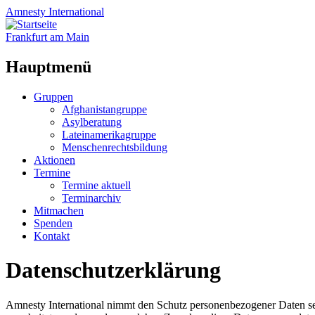
Amnesty
International
Frankfurt am Main
Hauptmenü
Zum
Gruppen
Inhalt
Afghanistangruppe
springen
Asylberatung
Lateinamerikagruppe
Menschenrechtsbildung
Aktionen
Termine
Termine aktuell
Terminarchiv
Mitmachen
Spenden
Kontakt
Datenschutzerklärung
Amnesty International nimmt den Schutz personenbezogener Daten seh