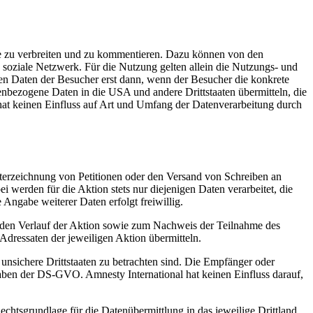
ke zu verbreiten und zu kommentieren. Dazu können von den
ige soziale Netzwerk. Für die Nutzung gelten allein die Nutzungs- und
en Daten der Besucher erst dann, wenn der Besucher die konkrete
onenbezogene Daten in die USA und andere Drittstaaten übermitteln, die
hat keinen Einfluss auf Art und Umfang der Datenverarbeitung durch
nterzeichnung von Petitionen oder den Versand von Schreiben an
 werden für die Aktion stets nur diejenigen Daten verarbeitet, die
e Angabe weiterer Daten erfolgt freiwillig.
 den Verlauf der Aktion sowie zum Nachweis der Teilnahme des
Adressaten der jeweiligen Aktion übermitteln.
 unsichere Drittstaaten zu betrachten sind. Die Empfänger oder
aben der DS-GVO. Amnesty International hat keinen Einfluss darauf,
chtsgrundlage für die Datenübermittlung in das jeweilige Drittland