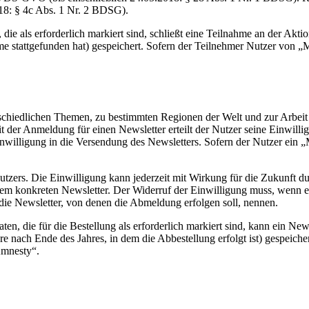
018: § 4c Abs. 1 Nr. 2 BDSG).
die als erforderlich markiert sind, schließt eine Teilnahme an der Akt
hme stattgefunden hat) gespeichert. Sofern der Teilnehmer Nutzer von „
rschiedlichen Themen, zu bestimmten Regionen der Welt und zur Arbeit
Mit der Anmeldung für einen Newsletter erteilt der Nutzer seine Einwi
nwilligung in die Versendung des Newsletters. Sofern der Nutzer ein
 Nutzers. Die Einwilligung kann jederzeit mit Wirkung für die Zukunf
 dem konkreten Newsletter. Der Widerruf der Einwilligung muss, wenn 
die Newsletter, von denen die Abmeldung erfolgen soll, nennen.
ten, die für die Bestellung als erforderlich markiert sind, kann ein N
re nach Ende des Jahres, in dem die Abbestellung erfolgt ist) gespeich
Amnesty“.