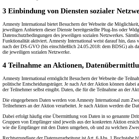
3 Einbindung von Diensten sozialer Netzw
Amnesty International bietet Besuchern der Webseite die Möglichkei
jeweiligen Anbietern dieser Dienste bereitgestellte Plug-Ins oder Widg
Datenschutzbedingungen des jeweiligen sozialen Netzwerkes. Sämtlic
Funktionalität aktiviert. Amnesty International weist darauf hin, das
nach der DS-GVO (bis einschließlich 24.05.2018: dem BDSG) als daten
die jeweiligen sozialen Netzwerke.
4 Teilnahme an Aktionen, Datenübermittlu
Amnesty International ermöglicht Besuchern der Webseite die Teilna
politische Entscheidungsträger. Je nach Art der Aktion können dabei 
der Teilnehmer selbst eingibt. Daten, die für die Teilnahme an der Akt
Die eingegebenen Daten werden von Amnesty International zum Zwec
Teilnehmers an der Aktion verarbeitet. Je nach Aktion werden die Dat
Dabei erfolgt häufig eine Übermittlung von Daten in so genannte Drit
Gruppen von Empfänger sind jeweils aus der konkreten Aktion ersich
wie die Empfänger mit den Daten umgehen, ob und zu welchen Zwecke
Rechtsgrundlage der Datenverarbeitung ist Art. 6 Abs. 1 Buchstabe b