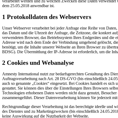
verarbeitet werden und zu welchen Zwecken diese Daten verwendet 
dem 25.05.2018 anwendbar ist.
1 Protokolldaten des Webservers
Unser Webserver verarbeitet bei jeder Anfrage eine Reihe von Daten,
das Datum und die Uhrzeit der Anfrage, die Zeitzone, die konkret au
verwendeten Browser, das Betriebssystem Ihres Endgerätes und die ein
Adresse wird nach dem Ende der Verbindung umgehend gelöscht, die 
benötigt, um die Inhalte unserer Webseite an Ihren Browser zu übertr
BDSG). Die Übermittlung der IP-Adresse ist erforderlich, um die Inh
2 Cookies und Webanalyse
Amnesty International nutzt zur bedarfsgerechten Gestaltung des Die
Auftragsverarbeitung nach Art. 28 DS-GVO (bis einschließlich 24.0
auch so genannte „Cookies“ eingesetzt. Bei Cookies handelt es sich u
gestattet. Sie können dies über die Einstellungen Ihres Browsers sel
Technologien erhobenen Daten werden nicht dazu genutzt, Besucher d
zusammengeführt. Dieser Datenverarbeitung können Sie jederzeit mi
Rechtsgrundlage dieser Verarbeitung ist das berechtigte ideelle und 
des Dienstes und zu Marketingzwecken (bis einschließlich 24.05.20
keine Auswirkung auf die Nutzbarkeit der Webseite.