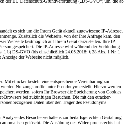
n nach der EU Datenschutz-Grundverordnung („DS-GVO“) um, die ab
handelt es sich um die Ihrem Gerät aktuell zugewiesene IP-Adresse,
tenmenge. Zusätzlich die Webseite, von der Ihre Anfrage kam, den
ser Webseite bestmöglich auf Ihrem Gerät darzustellen. Ihre IP-
Person gespeichert. Die IP-Adresse wird während der Verbindung
bs. 1 b) DS-GVO (bis einschließlich 24.05.2018: § 28 Abs. 1 Nr. 1
e Anzeige der Webseite nicht möglich.
. Mit etracker besteht eine entsprechende Vereinbarung zur
 werden Nutzungsprofile unter Pseudonym erstellt. Hierzu werden
espeichert werden, sofern Ihr Browser die Speicherung von Cookies
net-Browsers bei zukünftigen Besuchen. Die mit den etracker-
t personenbezogenen Daten über den Träger des Pseudonyms
men Analyse des Besucherverhaltens zur bedarfsgerechten Gestaltung
 automatisch gelöscht. Die Ausübung des Widerspruchsrechts hat