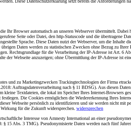
werden. Diese Datenschutzerklärung setzt bereits die Anforderunge
 die Ihr Browser automatisch an unseren Webserver übermittelt. Dabei 
fgerufene Seite oder Datei, den http-Statuscode und die übertragene Da
gestellte Sprache. Diese Daten nutzt der Webserver, um die Inhalte die
übrigen Daten werden zu statistischen Zwecken ohne Bezug zu Ihrer 
agen. Rechtsgrundlage für die Verarbeitung der IP-Adresse ist Art. 6 A
alte der Webseite anzuzeigen; ohne Übermittlung der IP-Adresse ist ein
nstes und zu Marketingzwecken Trackingtechnologien der Firma etracker
5.2018: Auftragsdatenverarbeitung nach § 11 BDSG). Aus diesen Daten
m kleine Textdateien, die lokal im Speicher Ihres Internet-Browsers g
bst festlegen. Die Cookies ermöglichen die Wiedererkennung Ihres Inter
ieser Webseite persönlich zu identifizieren und sie werden nicht mi
t Wirkung für die Zukunft widersprechen.
widersprechen
wirtschaftliche Interesse von Amnesty International an einer pseudony
18: § 15 Abs. 3 TMG). Pseudonymisierte Daten werden nach fünf Jahren